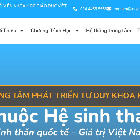
I VIỆN KHOA HỌC GIÁO DỤC VIỆT
024.4455.5656
contact@logic
i Thiệu
Chương Trình Học
Hệ thống trung tâm
T
UNG TÂM PHÁT TRIỂN TƯ DUY KHOA
thuộc Hệ sinh th
inh thần quốc tế – Giá trị Việt N