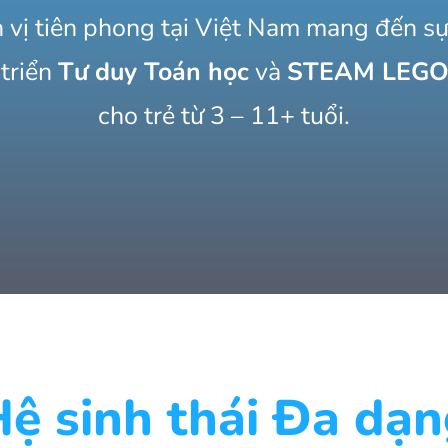
n vị tiên phong tại Việt Nam mang đến sự
 triển
Tư duy Toán học
và
STEAM LEG
cho trẻ từ 3 – 11+ tuổi.
ệ sinh thái Đa dạ