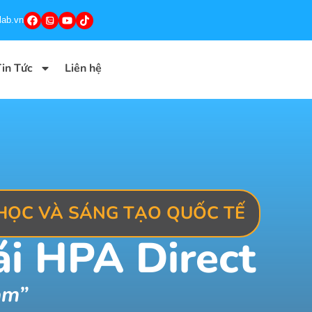
lab.vn
in Tức
Liên hệ
 HỌC VÀ SÁNG TẠO QUỐC TẾ
ái HPA Direct
am”