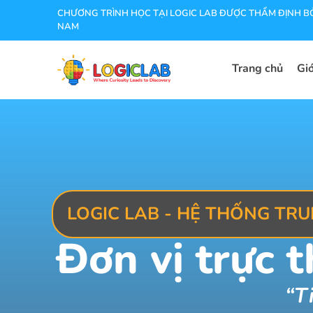
CHƯƠNG TRÌNH HỌC TẠI LOGIC LAB ĐƯỢC THẨM ĐỊNH BỞ
NAM
Trang chủ
Giớ
LOGIC LAB - HỆ THỐNG TR
Đơn vị trực 
“T