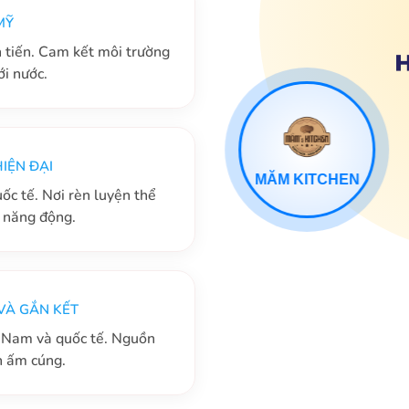
MỸ
n tiến. Cam kết môi trường
ới nước.
MĂM KITCHEN
IỆN ĐẠI
ốc tế. Nơi rèn luyện thể
g năng động.
VÀ GẮN KẾT
t Nam và quốc tế. Nguồn
n ấm cúng.