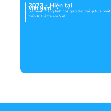
2023 - Hiện tại
Việt Nam
Sứ mệnh mang tinh hoa giáo dục thế giới về phát
triển trí tuệ trẻ em Việt.