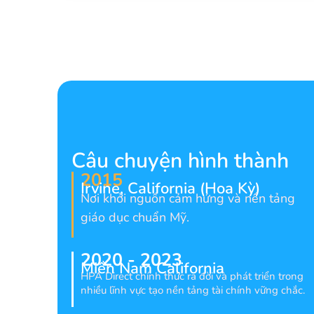
Câu chuyện hình thành
2015
Irvine, California (Hoa Kỳ)
Nơi khởi nguồn cảm hứng và nền tảng
giáo dục chuẩn Mỹ.
2020 - 2023
Miền Nam California
HPA Direct chính thức ra đời và phát triển trong
nhiều lĩnh vực tạo nền tảng tài chính vững chắc.