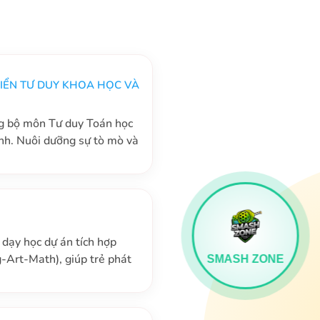
IỂN TƯ DUY KHOA HỌC VÀ
ng bộ môn Tư duy Toán học
. Nuôi dưỡng sự tò mò và
SMASH ZONE
ạy học dự án tích hợp
-Art-Math), giúp trẻ phát