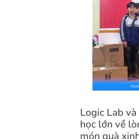
Logic Lab và 
học lớn về l
món quà xinh