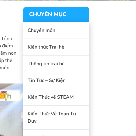
CHUYÊN MỤC
Chuyên môn
 trình
n điểm
Kiến thức Trại hè
 mầm non
ập thể
Thông tin trại hè
g món
Tin Tức – Sự Kiện
Kiến Thức về STEAM
Kiến Thức Về Toán Tư
Duy