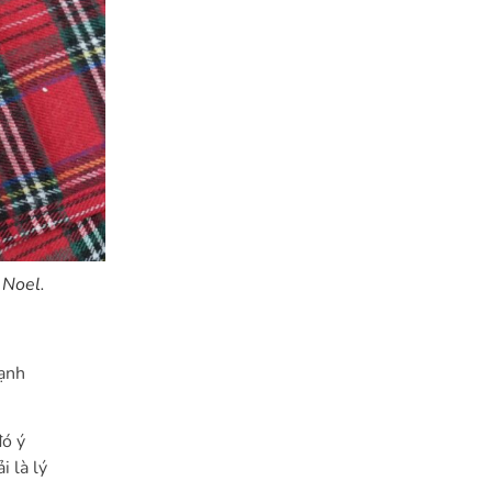
 Noel.
hạnh
đó ý
 là lý