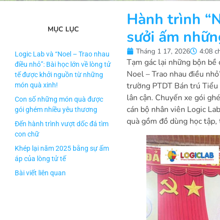
Hành trình 
MỤC LỤC
sưởi ấm những
Tháng 1 17, 2026
4:08 c
Logic Lab và “Noel – Trao nhau
Tạm gác lại những bộn bề
điều nhỏ”: Bài học lớn về lòng tử
Noel – Trao nhau điều nhỏ
tế được khởi nguồn từ những
trường PTDT Bán trú Tiểu
món quà xinh!
lân cận. Chuyến xe gói ghé
Con số những món quà được
cán bộ nhân viên Logic La
gói ghém nhiều yêu thương
quà gồm đồ dùng học tập, 
Đến hành trình vượt dốc đá tìm
con chữ
Khép lại năm 2025 bằng sự ấm
áp của lòng tử tế
Bài viết liên quan