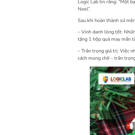
Logic Lab tin rằng: “Một 
Noel”.
Sau khi hoàn thành sứ mệnh
– Vinh danh lòng tốt: Nhữn
tặng 1 hộp quà may mắn từ 
– Trân trọng giá trị: Việc 
cách mong chờ – trân trọng 