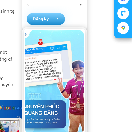
sinh tại
Đăng ký
 một
ằng cả
ây
chuyển