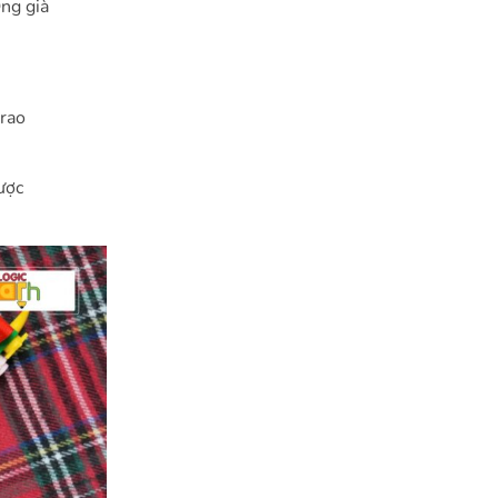
ng già
trao
ược