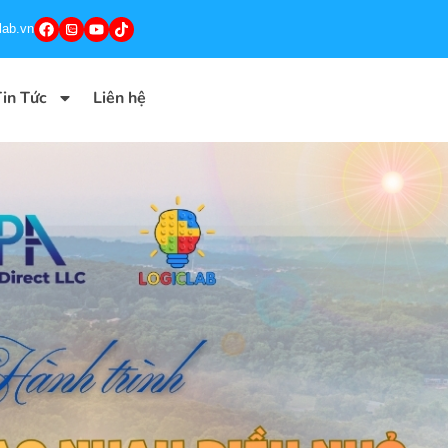
lab.vn
in Tức
Liên hệ