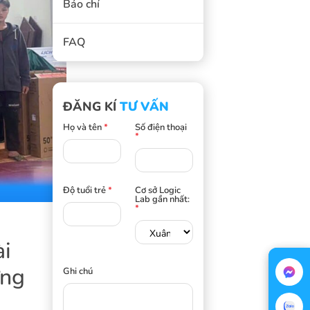
Báo chí
FAQ
ĐĂNG KÍ
TƯ VẤN
Họ và tên
*
Số điện thoại
*
Độ tuổi trẻ
*
Cơ sở Logic
Lab gần nhất:
*
ài
ững
Ghi chú