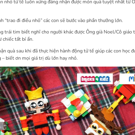
bạn nhỏ tử tế luôn xứng đáng nhận được món quà tuyệt nhất từ Ô
 “trao đi điều nhỏ” các con sẽ bước vào phần thưởng lớn.
g trái tim biết nghĩ cho người khác được Ông già Noel/Cô giáo 
chiếc tất bí ẩn.
nhận quà sau khi đã thực hiện hành động tử tế giúp các con học đ
– biết ơn mọi giá trị dù lớn hay nhỏ.