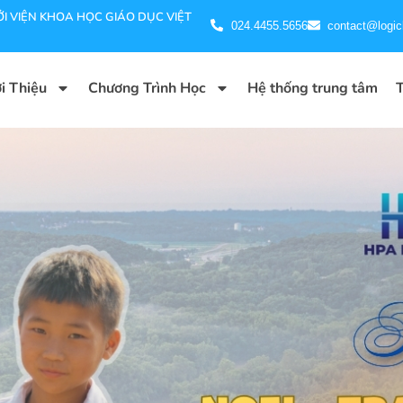
I VIỆN KHOA HỌC GIÁO DỤC VIỆT
024.4455.5656
contact@logic
i Thiệu
Chương Trình Học
Hệ thống trung tâm
T