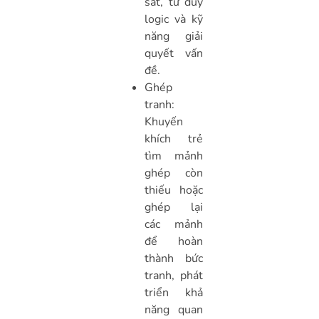
sát, tư duy
logic và kỹ
năng giải
quyết vấn
đề.
Ghép
tranh:
Khuyến
khích trẻ
tìm mảnh
ghép còn
thiếu hoặc
ghép lại
các mảnh
để hoàn
thành bức
tranh, phát
triển khả
năng quan