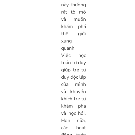
này thường
rất tò mò
và muốn
khám phá
thế giới
xung
quanh.
Việc học
toán tư duy
giúp trẻ tư
duy độc lập
của mình
và khuyến
khích trẻ tự
khám phá
và học hỏi.
Hơn nữa,
các hoạt
động toán