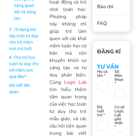
hoạt động và trò
năng quan
Báo chí
chơi toán học.
sát và sáng
Phương pháp
tạo
FAQ
này không chỉ
3. 10 dạng bài
giúp trẻ làm
tập toán tư duy
quen với các khái
cho trẻ mầm
niệm toán học cơ
non 4-6 tuổi
ĐĂNG KÍ
bản mà còn
4. Cho trẻ học
khuyến khích sự
toán tư duy cho
TƯ VẤN
sáng tạo và tư
trẻ mầm non
Họ và
Số
duy phản biện.
tên
*
điện
qua đâu?
thoại
Cùng
Logic Lab
*
Bài viết liên
tìm hiểu thêm
quan
tầm quan trọng
của việc học toán
Độ
Cơ sở
tư duy cho trẻ
tuổi
Logic
trẻ
*
Lab
mẫu giáo, và các
gần
nhất:
câu hỏi liên quan
*
trong bài viết