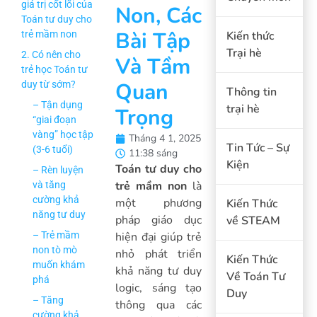
giá trị cốt lõi của
Non, Các
Toán tư duy cho
Bài Tập
trẻ mầm non
Kiến thức
Trại hè
2. Có nên cho
Và Tầm
trẻ học Toán tư
Quan
duy từ sớm?
Thông tin
– Tận dụng
trại hè
Trọng
“giai đoạn
vàng” học tập
Tháng 4 1, 2025
Tin Tức – Sự
(3-6 tuổi)
11:38 sáng
Kiện
Toán tư duy cho
– Rèn luyện
trẻ mầm non
là
và tăng
cường khả
một phương
Kiến Thức
năng tư duy
pháp giáo dục
về STEAM
– Trẻ mầm
hiện đại giúp trẻ
non tò mò
nhỏ phát triển
Kiến Thức
muốn khám
khả năng tư duy
Về Toán Tư
phá
logic, sáng tạo
Duy
– Tăng
thông qua các
cường khả