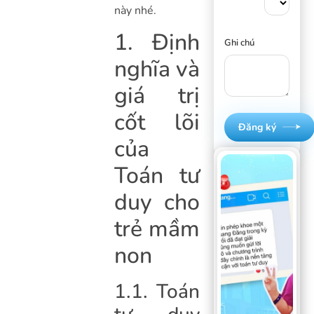
này nhé.
1. Định
Ghi chú
nghĩa và
giá trị
cốt lõi
Đăng ký
của
Toán tư
duy cho
trẻ mầm
non
1.1. Toán