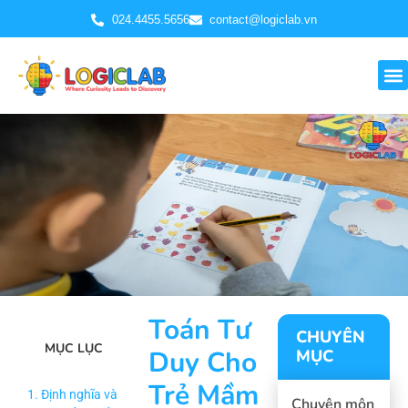
024.4455.5656
contact@logiclab.vn
Toán Tư
CHUYÊN
MỤC LỤC
Duy Cho
MỤC
Trẻ Mầm
1. Định nghĩa và
Chuyên môn