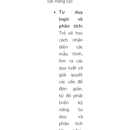
các năng lực:
Tư duy
logic và
phân tích:
Trẻ sẽ học
cách nhận
diện các
mẫu hình,
tìm ra các
quy luật và
giải quyết
các vấn đề
đơn giản,
từ đó phát
triển kỹ
năng tư
duy và
phân tích