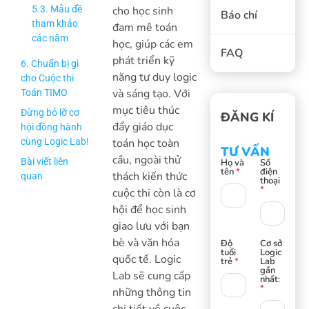
5.3. Mẫu đề
cho học sinh
Báo chí
tham khảo
đam mê toán
các năm
học, giúp các em
FAQ
phát triển kỹ
6. Chuẩn bị gì
năng tư duy logic
cho Cuộc thi
và sáng tạo. Với
Toán TIMO
mục tiêu thúc
Đừng bỏ lỡ cơ
ĐĂNG KÍ
đẩy giáo dục
hội đồng hành
cùng Logic Lab!
toán học toàn
TƯ VẤN
cầu, ngoài thử
Bài viết liên
Họ và
Số
tên
*
điện
thách kiến thức
quan
thoại
*
cuộc thi còn là cơ
hội để học sinh
giao lưu với bạn
bè và văn hóa
Độ
Cơ sở
tuổi
Logic
quốc tế. Logic
trẻ
*
Lab
gần
Lab sẽ cung cấp
nhất:
*
những thông tin