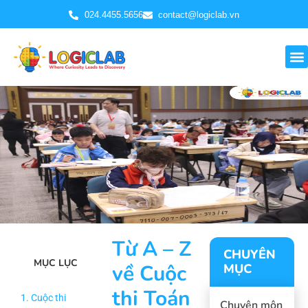
024.4455.5656
contact@logiclab.vn
Từ A – Z
CHUYÊN
MỤC LỤC
về Cuộc
MỤC
thi Toán
1. Cuộc thi
Chuyên môn