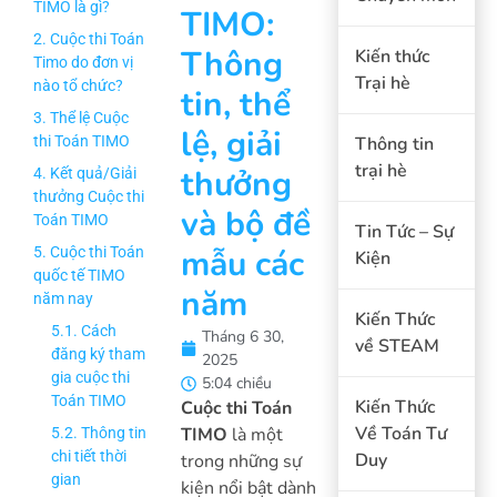
TIMO là gì?
TIMO:
2. Cuộc thi Toán
Thông
Kiến thức
Timo do đơn vị
Trại hè
nào tổ chức?
tin, thể
3. Thể lệ Cuộc
lệ, giải
thi Toán TIMO
Thông tin
trại hè
thưởng
4. Kết quả/Giải
thưởng Cuộc thi
và bộ đề
Toán TIMO
Tin Tức – Sự
mẫu các
5. Cuộc thi Toán
Kiện
quốc tế TIMO
năm
năm nay
Kiến Thức
5.1. Cách
Tháng 6 30,
về STEAM
đăng ký tham
2025
gia cuộc thi
5:04 chiều
Toán TIMO
Kiến Thức
Cuộc thi Toán
Về Toán Tư
TIMO
là một
5.2. Thông tin
chi tiết thời
Duy
trong những sự
gian
kiện nổi bật dành