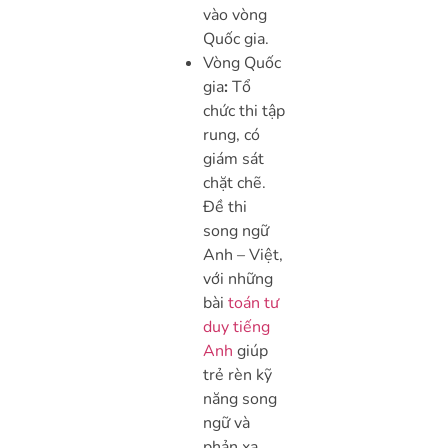
vào vòng
Quốc gia.
Vòng Quốc
gia
:
T
ổ
chức thi tập
rung, có
giám sát
chặt chẽ.
Đề thi
song ngữ
Anh – Việt,
với những
bài
toán tư
duy tiếng
Anh
giúp
trẻ rèn kỹ
năng song
ngữ và
phản xạ