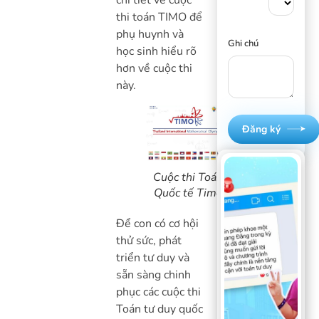
chi tiết về cuộc
thi toán TIMO để
phụ huynh và
Ghi chú
học sinh hiểu rõ
hơn về cuộc thi
này.
Đăng ký
Cuộc thi Toán
Quốc tế Timo
Để con có cơ hội
thử sức, phát
triển tư duy và
sẵn sàng chinh
phục các cuộc thi
Toán tư duy quốc