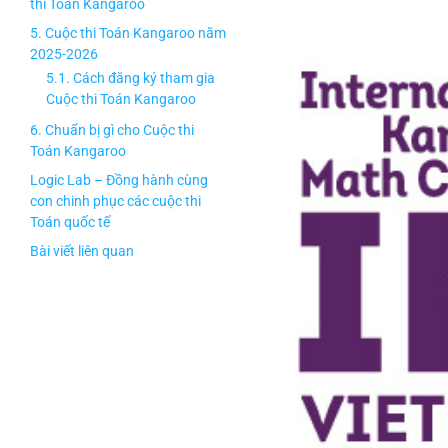
thi Toán Kangaroo
5. Cuộc thi Toán Kangaroo năm
2025-2026
5.1. Cách đăng ký tham gia
Cuộc thi Toán Kangaroo
6. Chuẩn bị gì cho Cuộc thi
Toán Kangaroo
5.2. Thông tin chi tiết thời
gian
Logic Lab – Đồng hành cùng
con chinh phục các cuộc thi
5.3. Cấu trúc đề thi và Mẫu
Toán quốc tế
đề tham khảo các năm
Bài viết liên quan