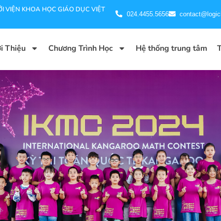
I VIỆN KHOA HỌC GIÁO DỤC VIỆT
024.4455.5656
contact@logic
i Thiệu
Chương Trình Học
Hệ thống trung tâm
T