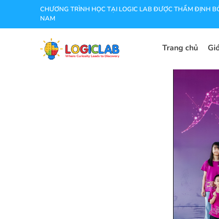
CHƯƠNG TRÌNH HỌC TẠI LOGIC LAB ĐƯỢC THẨM ĐỊNH BỞ
NAM
Trang chủ
Giớ