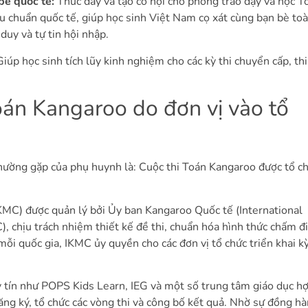
 bè quốc tế:
Thúc đẩy và tạo cơ hội cho phong trào dạy và học To
u chuẩn quốc tế, giúp học sinh Việt Nam cọ xát cùng bạn bè toà
duy và tự tin hội nhập.
Giúp học sinh tích lũy kinh nghiệm cho các kỳ thi chuyển cấp, thi
oán Kangaroo do đơn vị vào tổ
hường gặp của phụ huynh là:
Cuộc thi Toán Kangaroo
được tổ ch
IKMC)
được quản lý bởi
Ủy ban Kangaroo Quốc tế (International
C),
chịu trách nhiệm thiết kế đề thi, chuẩn hóa hình thức chấm đ
 mỗi quốc gia,
IKMC
ủy quyền cho các đơn vị tổ chức triển khai kỳ
y tín như POPS Kids Learn, IEG và một số trung tâm giáo dục hợ
ng ký, tổ chức các vòng thi và công bố kết quả. Nhờ sự đồng h