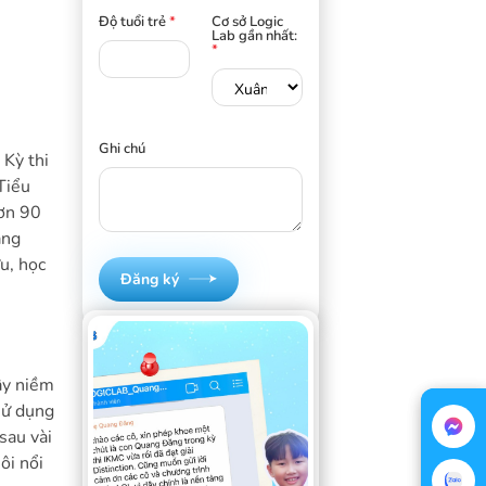
Độ tuổi trẻ
*
Cơ sở Logic
Lab gần nhất:
*
Ghi chú
 Kỳ thi
Tiểu
hơn 90
ăng
ưu, học
Đăng ký
ậy niềm
sử dụng
sau vài
ôi nổi