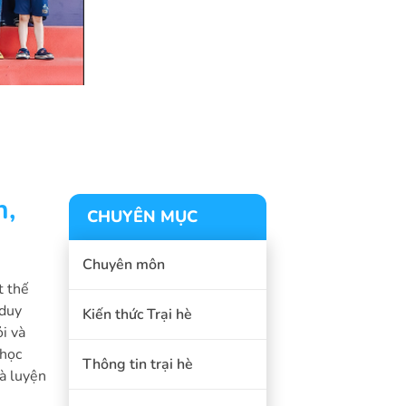
n,
CHUYÊN MỤC
Chuyên môn
t thế
 duy
Kiến thức Trại hè
i và
 học
Thông tin trại hè
và luyện