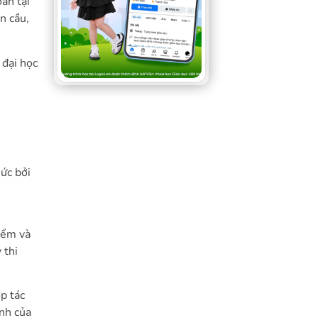
án tại
n cầu,
 đại học
ức bởi
iểm và
 thi
p tác
ành của