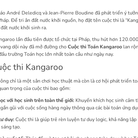
áo André Deledicq và Jean-Pierre Boudine đã phát triển ý tưởn
Pháp. Để tri ân đất nước khởi nguồn, họ đặt tên cuộc thi là “Kan
 đất nước khởi sinh ra.
garoo lần đầu tiên được tổ chức tại Pháp, thu hút hơn 120.00
 vang dội này đã mở đường cho
Cuộc thi Toán Kangaroo
lan rộ
 đấu trường Toán học lớn nhất toàn cầu như ngày nay.
cuộc thi Kangaroo
ng chỉ là một sân chơi học thuật mà còn là cơ hội phát triển to
quan trọng của cuộc thi bao gồm:
c với học sinh trên toàn thế giới:
Khuyến khích học sinh cảm t
, gần gũi với cuộc sống hàng ngày thông qua các bài toán ứng d
tư duy:
Cuộc thi là giúp trẻ rèn luyện tư duy logic, khả năng lập
 sáng tạo.