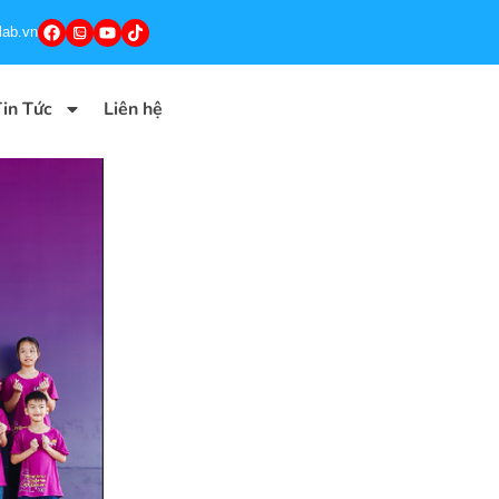
lab.vn
in Tức
Liên hệ