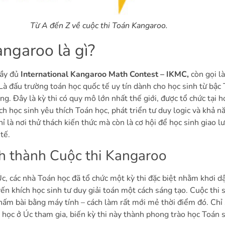
Từ A đến Z về cuộc thi Toán Kangaroo.
angaroo là gì?
đầy đủ
International Kangaroo Math Contest – IKMC,
còn gọi là
à đấu trường toán học quốc tế uy tín dành cho học sinh từ bậc 
g. Đây là kỳ thi có quy mô lớn nhất thế giới, được tổ chức tại 
h học sinh yêu thích Toán học, phát triển tư duy logic và khả n
ỉ là nơi thử thách kiến thức mà còn là cơ hội để học sinh giao l
tế.
ình thành Cuộc thi Kangaroo
, các nhà Toán học đã tổ chức một kỳ thi đặc biệt nhằm khơi d
ến khích học sinh tư duy giải toán một cách sáng tạo. Cuộc thi 
hấm bài bằng máy tính – cách làm rất mới mẻ thời điểm đó. Chỉ 
học ở Úc tham gia, biến kỳ thi này thành phong trào học Toán s