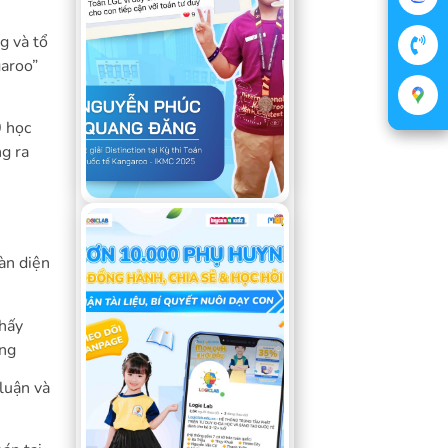
g và tổ
garoo”
0 học
ng ra
àn diện
hấy
ụng
 luận và