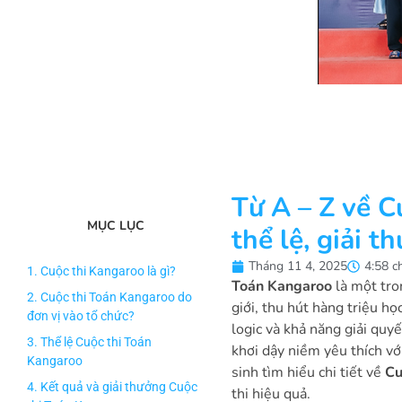
Từ A – Z về C
MỤC LỤC
thể lệ, giải 
Tháng 11 4, 2025
4:58 c
1. Cuộc thi Kangaroo là gì?
Toán Kangaroo
là một tro
2. Cuộc thi Toán Kangaroo do
giới, thu hút hàng triệu h
đơn vị vào tổ chức?
logic và khả năng giải quyế
3. Thể lệ Cuộc thi Toán
khơi dậy niềm yêu thích vớ
Kangaroo
sinh tìm hiểu chi tiết về
Cu
4. Kết quả và giải thưởng Cuộc
thi hiệu quả.