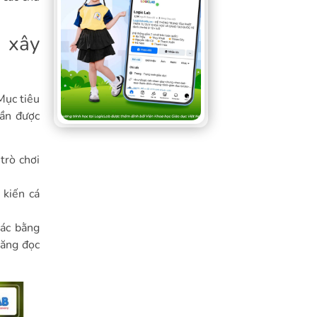
h xây
Mục tiêu
cần được
trò chơi
 kiến cá
ác bằng
năng đọc