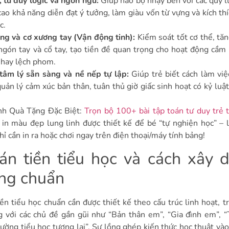
, tư duy logic và ngôn ngữ:
Giúp não bộ nhạy bén với các quy l
ao khả năng diễn đạt ý tưởng, làm giàu vốn từ vựng và kích thíc
c.
ng và cơ xương tay (Vận động tinh):
Kiểm soát tốt cơ thể, tă
ngón tay và cổ tay, tạo tiền đề quan trọng cho hoạt động cầm 
 hay lệch phom.
tâm lý sẵn sàng và nề nếp tự lập:
Giúp trẻ biết cách làm vi
quản lý cảm xúc bản thân, tuân thủ giờ giấc sinh hoạt có kỷ luậ
.
ynh Quà Tặng Đặc Biệt:
Trọn bộ 100+ bài tập toán tư duy trẻ t
n in màu đẹp lung linh được thiết kế để bé “tự nghiện học” – 
ỉ cần in ra hoặc chơi ngay trên điện thoại/máy tính bảng!
án tiền tiểu học và cách xây 
ng chuẩn
n tiểu học chuẩn cần được thiết kế theo cấu trúc linh hoạt, tr
 với các chủ đề gần gũi như “Bản thân em”, “Gia đình em”, “
ường tiểu học tương lai”. Sự lồng ghép kiến thức học thuật vào