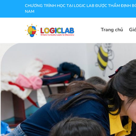
CHƯƠNG TRÌNH HỌC TẠI LOGIC LAB ĐƯỢC THẨM ĐỊNH BỞ
NAM
Trang chủ
Giớ