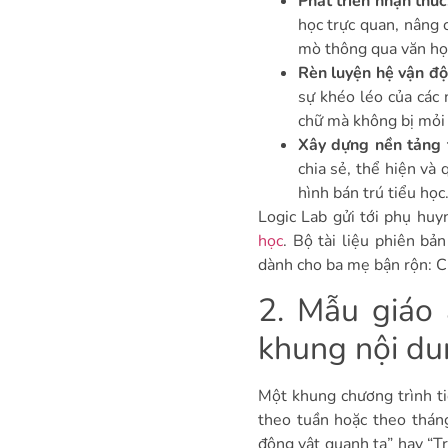
Phát triển nhận thức
học trực quan, nâng c
mò thông qua văn họ
Rèn luyện hệ vận độ
sự khéo léo của các 
chữ mà không bị mỏi
Xây dựng nền tảng 
chia sẻ, thể hiện và 
hình bán trú tiểu học
Logic Lab gửi tới phụ hu
học
. Bộ tài liệu phiên bả
dành cho ba mẹ bận rộn: Ch
2. Mẫu giáo 
khung nội du
Một khung chương trình tiề
theo tuần hoặc theo tháng
động vật quanh ta” hay “Tr