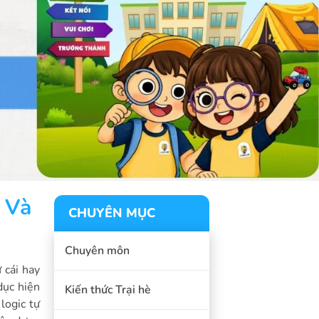
 Và
CHUYÊN MỤC
Chuyên môn
 cái hay
dục hiện
Kiến thức Trại hè
logic tự