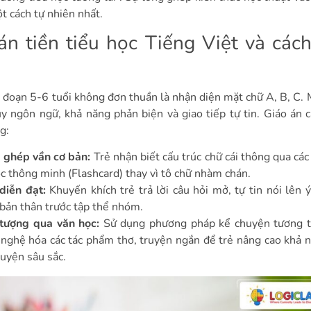
ột cách tự nhiên nhất.
án tiền tiểu học Tiếng Việt và các
i đoạn 5-6 tuổi không đơn thuần là nhận diện mặt chữ A, B, C. 
uy ngôn ngữ, khả năng phản biện và giao tiếp tự tin. Giáo án 
g:
 ghép vần cơ bản:
Trẻ nhận biết cấu trúc chữ cái thông qua các 
ọc thông minh (Flashcard) thay vì tô chữ nhàm chán.
diễn đạt:
Khuyến khích trẻ trả lời câu hỏi mở, tự tin nói lên ý
 bản thân trước tập thể nhóm.
g tượng qua văn học:
Sử dụng phương pháp kể chuyện tương t
 nghệ hóa các tác phẩm thơ, truyện ngắn để trẻ nâng cao khả 
ruyện sâu sắc.