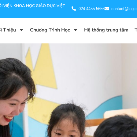
I VIỆN KHOA HỌC GIÁO DỤC VIỆT
024.4455.5656
contact@logic
i Thiệu
Chương Trình Học
Hệ thống trung tâm
T