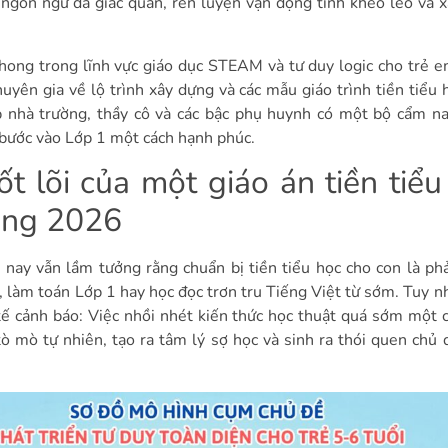
c ngôn ngữ đa giác quan, rèn luyện vận động tinh khéo léo và 
 phong trong lĩnh vực giáo dục STEAM và tư duy logic cho trẻ e
huyên gia về lộ trình xây dựng và các mẫu giáo trình tiền tiểu 
 nhà trường, thầy cô và các bậc phụ huynh có một bộ cẩm n
bước vào Lớp 1 một cách hạnh phúc.
ốt lõi của một giáo án tiền tiểu
ớng 2026
nay vẫn lầm tưởng rằng chuẩn bị tiền tiểu học cho con là phả
, làm toán Lớp 1 hay học đọc trơn tru Tiếng Việt từ sớm. Tuy nh
tế cảnh báo: Việc nhồi nhét kiến thức học thuật quá sớm một 
í tò mò tự nhiên, tạo ra tâm lý sợ học và sinh ra thói quen chủ 