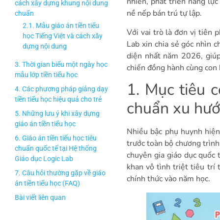
nhiên, phát triển năng lự
cách xây dựng khung nội dung
nề nếp bán trú tự lập.
chuẩn
2.1. Mẫu giáo án tiền tiểu
Với vai trò là đơn vị tiên
học Tiếng Việt và cách xây
Lab xin chia sẻ góc nhìn c
dựng nội dung
diện nhất năm 2026, giúp
2.2. Mẫu giáo án tiền tiểu
chiến đồng hành cùng con 
học Toán và cách xây dựng
1. Mục tiêu c
nội dung
3. Thời gian biểu một ngày học
chuẩn xu hư
mẫu lớp tiền tiểu học
4. Các phương pháp giảng dạy
Nhiều bậc phụ huynh hiện 
tiền tiểu học hiệu quả cho trẻ
trước toàn bộ chương trình
5. Những lưu ý khi xây dựng
chuyên gia giáo dục quốc 
giáo án tiền tiểu học
khan vô tình triệt tiêu tr
6. Giáo án tiền tiểu học tiêu
chính thức vào năm học.
chuẩn quốc tế tại Hệ thống
Giáo dục Logic Lab
7. Câu hỏi thường gặp về giáo