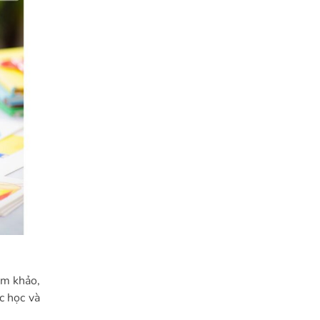
am khảo,
c học và