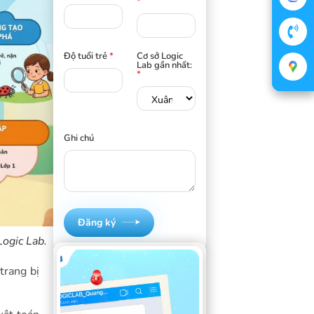
*
Độ tuổi trẻ
*
Cơ sở Logic
Lab gần nhất:
*
Ghi chú
Đăng ký
Logic Lab.
trang bị