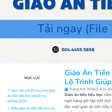
Giáo Án Tiền
MỤC LỤC
Lộ Trình Giúp
Tháng 6 6, 2026
4:22 ch
1. Mục tiêu cốt lõi của một giáo
Giáo án tiền tiểu học
năm 
án tiền tiểu học chuẩn xu
ngồi hàng giờ tập viết chữ
hướng 2026
đại, một giáo án tiền tiểu
2. Mẫu giáo án tiền tiểu học và