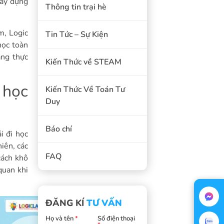
xây dựng
Thông tin trại hè
m, Logic
Tin Tức – Sự Kiện
học toàn
ang thực
Kiến Thức về STEAM
 học
Kiến Thức Về Toán Tư
Duy
Báo chí
i đi học
iên, các
FAQ
cách khô
quan khi
ĐĂNG KÍ
TƯ VẤN
Họ và tên
*
Số điện thoại