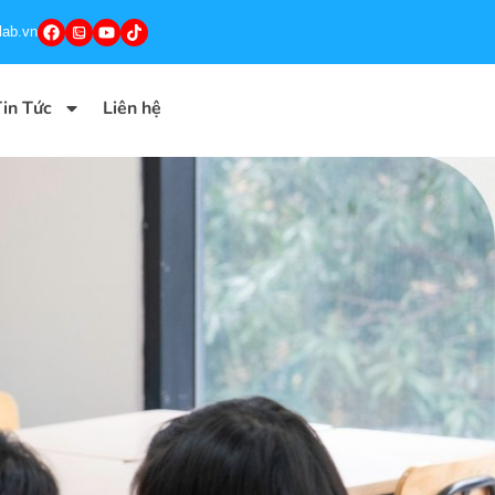
lab.vn
in Tức
Liên hệ