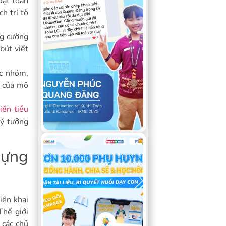
uật toán
h trí tò
ng cường
bút viết
ệc nhóm,
t của mô
iền tiểu
lý tưởng
dựng
iển khai
Thế giới
 các chủ