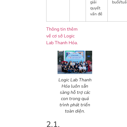
giải
buổi/tu
quyết
vấn đề
Thông tin thêm
về cơ sở Logic
Lab Thanh Hóa.
Logic Lab Thanh
Hóa luôn sẵn
sàng hỗ trợ các
con trong quá
trình phát triển
toàn diện.
2.1.