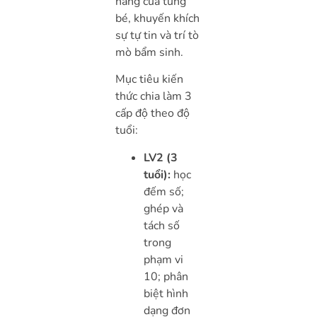
năng của từng
bé, khuyến khích
sự tự tin và trí tò
mò bẩm sinh.
Mục tiêu kiến
thức chia làm 3
cấp độ theo độ
tuổi:
LV2 (3
tuổi):
học
đếm số;
ghép và
tách số
trong
phạm vi
10; phân
biệt hình
dạng đơn