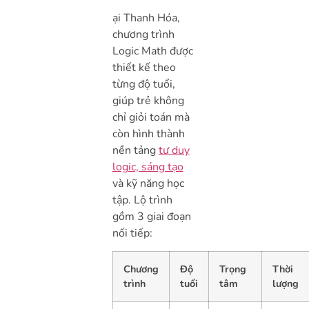
ại Thanh Hóa,
chương trình
Logic Math được
thiết kế theo
từng độ tuổi,
giúp trẻ không
chỉ giỏi toán mà
còn hình thành
nền tảng
tư duy
logic, sáng tạo
và kỹ năng học
tập. Lộ trình
gồm 3 giai đoạn
nối tiếp:
Chương
Độ
Trọng
Thời
trình
tuổi
tâm
lượng