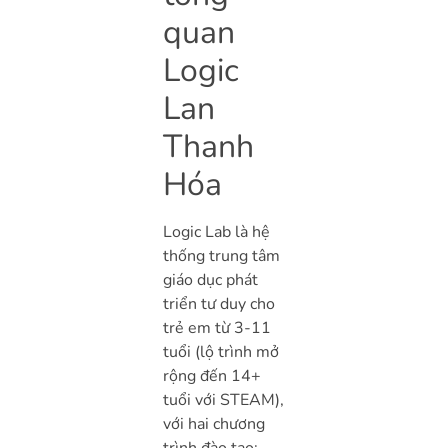
quan
Logic
Lan
Thanh
Hóa
Logic Lab là hệ
thống trung tâm
giáo dục phát
triển tư duy cho
trẻ em từ 3-11
tuổi (lộ trình mở
rộng đến 14+
tuổi với STEAM),
với hai chương
trình đào tạo: