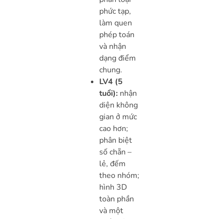
phức tạp,
làm quen
phép toán
và nhận
dạng điểm
chung.
LV4 (5
tuổi):
nhận
diện không
gian ở mức
cao hơn;
phân biệt
số chẵn –
lẻ, đếm
theo nhóm;
hình 3D
toàn phần
và một