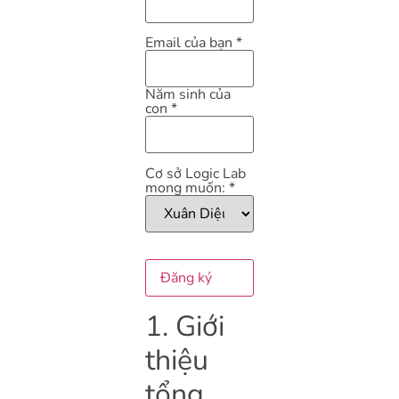
Email của bạn
*
Năm sinh của
con
*
Cơ sở Logic Lab
mong muốn:
*
Đăng ký
1. Giới
thiệu
tổng