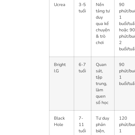
Ucrea
3-5
Nền
90
tuổi
tảng tư
phút/buổ
duy
1
qua kể
buổi/tu
chuyện
hoặc 90
& trò
phút/buổ
chơi
2
buổi/tu
Bright
6-7
Quan
90
I.G
tuổi
sát,
phút/buổ
tập
1
trung,
buổi/tu
làm
quen
số học
Black
7-
Tư duy
120
Hole
11
phản
phút/buổ
tuổi
biện,
1