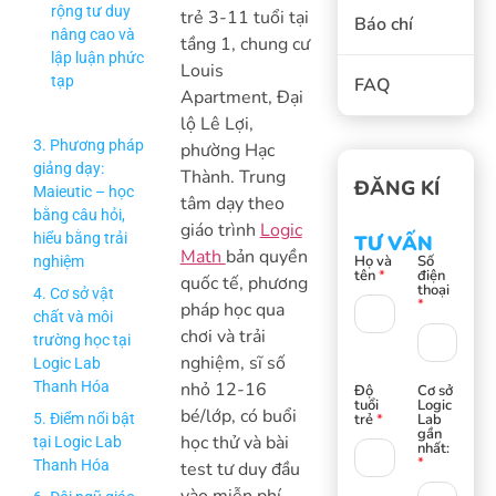
rộng tư duy
trẻ 3-11 tuổi tại
Báo chí
nâng cao và
tầng 1, chung cư
lập luận phức
Louis
tạp
FAQ
Apartment, Đại
lộ Lê Lợi,
3. Phương pháp
phường Hạc
giảng dạy:
Thành. Trung
ĐĂNG KÍ
Maieutic – học
tâm dạy theo
bằng câu hỏi,
giáo trình
Logic
hiểu bằng trải
TƯ VẤN
Math
bản quyền
Họ và
Số
nghiệm
tên
*
điện
quốc tế, phương
thoại
4. Cơ sở vật
*
pháp học qua
chất và môi
chơi và trải
trường học tại
nghiệm, sĩ số
Logic Lab
Thanh Hóa
nhỏ 12-16
Độ
Cơ sở
tuổi
Logic
bé/lớp, có buổi
5. Điểm nổi bật
trẻ
*
Lab
gần
học thử và bài
tại Logic Lab
nhất:
*
Thanh Hóa
test tư duy đầu