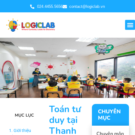
024.4455.5656
contact@logiclab.vn
Toán tư
CHUYÊN
MỤC LỤC
duy tại
MỤC
Thanh
1. Giới thiệu
Chuyên môn