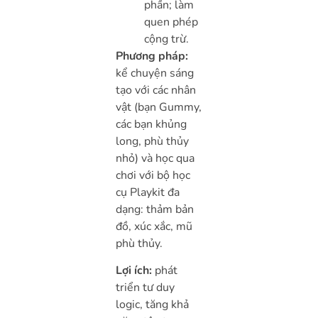
phần; làm
quen phép
cộng trừ.
Phương pháp:
kể chuyện sáng
tạo với các nhân
vật (bạn Gummy,
các bạn khủng
long, phù thủy
nhỏ) và học qua
chơi với bộ học
cụ Playkit đa
dạng: thảm bản
đồ, xúc xắc, mũ
phù thủy.
Lợi ích:
phát
triển tư duy
logic, tăng khả