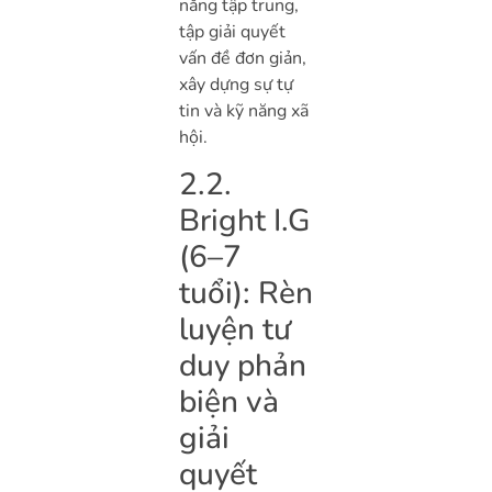
năng tập trung,
tập giải quyết
vấn đề đơn giản,
xây dựng sự tự
tin và kỹ năng xã
hội.
2.2.
Bright I.G
(6–7
tuổi): Rèn
luyện tư
duy phản
biện và
giải
quyết