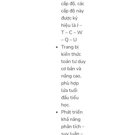
cấp độ, các
cấp độ này
được ký
hiệu là J –
T – C – W
– Q – U
Trang bị
kiến thức
toán tư duy
cơ bản và
nâng cao,
phù hợp
lứa tuổi
đầu tiểu
học.
Phát triển
khả năng
phân tích –
suy luận –