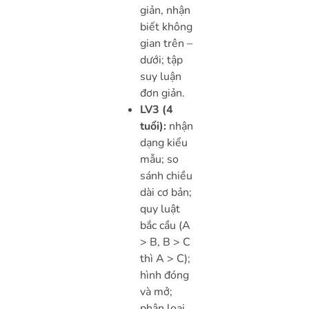
giản, nhận
biết không
gian trên –
dưới; tập
suy luận
đơn giản.
LV3 (4
tuổi):
nhận
dạng kiểu
mẫu; so
sánh chiều
dài cơ bản;
quy luật
bắc cầu (A
> B, B > C
thì A > C);
hình đóng
và mở;
phân loại