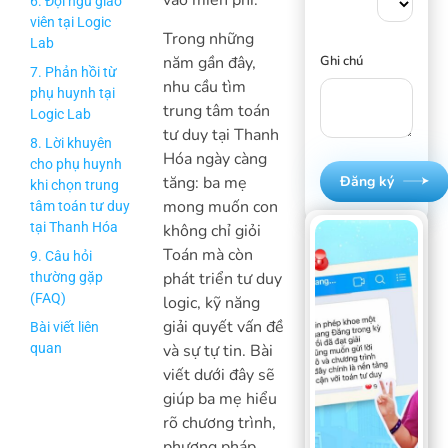
vào miễn phí.
6. Đội ngũ giáo
viên tại Logic
Trong những
Lab
năm gần đây,
Ghi chú
7. Phản hồi từ
nhu cầu tìm
phụ huynh tại
trung tâm toán
Logic Lab
tư duy tại Thanh
8. Lời khuyên
Hóa ngày càng
cho phụ huynh
tăng: ba mẹ
Đăng ký
khi chọn trung
mong muốn con
tâm toán tư duy
tại Thanh Hóa
không chỉ giỏi
Toán mà còn
9. Câu hỏi
phát triển tư duy
thường gặp
(FAQ)
logic, kỹ năng
giải quyết vấn đề
Bài viết liên
và sự tự tin. Bài
quan
viết dưới đây sẽ
giúp ba mẹ hiểu
rõ chương trình,
phương pháp,