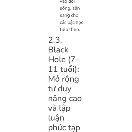
vào đời
sống, sẵn
sàng cho
các bậc học
tiếp theo.
2.3.
Black
Hole (7–
11 tuổi):
Mở rộng
tư duy
nâng cao
và lập
luận
phức tạp