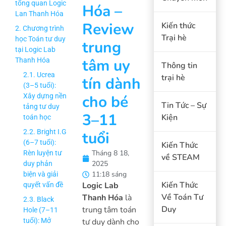
tổng quan Logic
Hóa –
Lan Thanh Hóa
Review
Kiến thức
2. Chương trình
Trại hè
học Toán tư duy
trung
tại Logic Lab
tâm uy
Thanh Hóa
Thông tin
2.1. Ucrea
trại hè
tín dành
(3–5 tuổi):
Xây dựng nền
cho bé
Tin Tức – Sự
tảng tư duy
3–11
Kiện
toán học
2.2. Bright I.G
tuổi
(6–7 tuổi):
Kiến Thức
Tháng 8 18,
Rèn luyện tư
về STEAM
2025
duy phản
11:18 sáng
biện và giải
Kiến Thức
Logic Lab
quyết vấn đề
Về Toán Tư
Thanh Hóa
là
2.3. Black
Duy
trung tâm toán
Hole (7–11
tuổi): Mở
tư duy dành cho