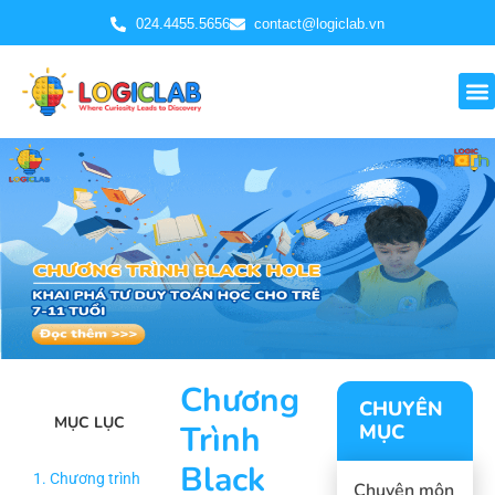
024.4455.5656
contact@logiclab.vn
Chương
CHUYÊN
MỤC LỤC
Trình
MỤC
Black
1. Chương trình
Chuyên môn