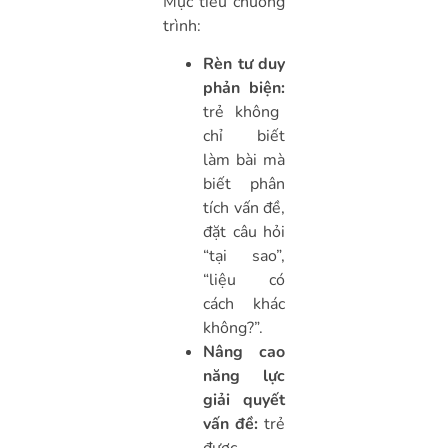
Mục tiêu chương
trình:
Rèn tư duy
phản biện:
trẻ không
chỉ biết
làm bài mà
biết phân
tích vấn đề,
đặt câu hỏi
“tại sao”,
“liệu có
cách khác
không?”.
Nâng cao
năng lực
giải quyết
vấn đề:
trẻ