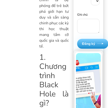
chính là bệ
phóng để trẻ bứt
phá giới hạn tư
Ghi chú
duy và sẵn sàng
chinh phục các kỳ
thi học thuật
mang tầm cỡ
quốc gia và quốc
Đăng ký
tế.
1.
Chương
trình
Black
Hole là
gì?