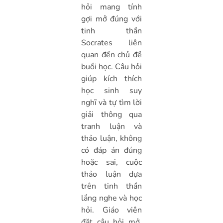
hỏi mang tính
gợi mở đúng với
tinh thần
Socrates liên
quan đến chủ đề
buổi học. Câu hỏi
giúp kích thích
học sinh suy
nghĩ và tự tìm lời
giải thông qua
tranh luận và
thảo luận, không
có đáp án đúng
hoặc sai, cuộc
thảo luận dựa
trên tinh thần
lắng nghe và học
hỏi. Giáo viên
đặt câu hỏi mở,