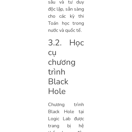
sâu và tư duy
độc lập, sẵn sàng
cho các kỳ thi
Toán học trong
nước và quốc tế.
3.2. Học
cụ
chương
trình
Black
Hole
Chương trình
Black Hole tại
Logic Lab được
trang bị hệ