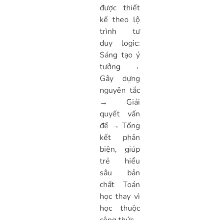
được thiết
kế theo lộ
trình tư
duy logic:
Sáng tạo ý
tưởng →
Gây dựng
nguyên tắc
→ Giải
quyết vấn
đề → Tổng
kết phản
biện, giúp
trẻ hiểu
sâu bản
chất Toán
học thay vì
học thuộc
công thức.