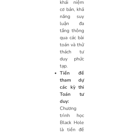
khái niệm
cơ bản, khả
năng suy
luận đa
tầng thông
qua các bài
toán và thử
thách tư
duy phức
tạp.
Tiền đề
tham dự
các kỳ thi
Toán tư
duy:
Chương
trình học
Black Hole
là tiền đề