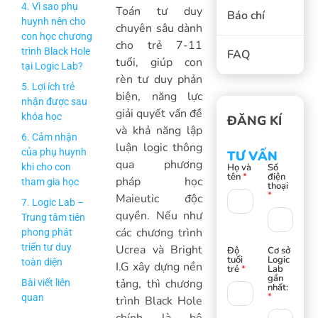
4. Vì sao phụ
Toán tư duy
Báo chí
huynh nên cho
chuyên sâu dành
con học chương
cho trẻ 7-11
FAQ
trình Black Hole
tuổi, giúp con
tại Logic Lab?
rèn tư duy phản
5. Lợi ích trẻ
biện, năng lực
nhận được sau
giải quyết vấn đề
ĐĂNG KÍ
khóa học
và khả năng lập
6. Cảm nhận
luận logic thông
TƯ VẤN
của phụ huynh
qua phương
Họ và
Số
khi cho con
tên
*
điện
pháp học
tham gia học
thoại
*
Maieutic độc
7. Logic Lab –
quyền. Nếu như
Trung tâm tiên
các chương trình
phong phát
Ucrea và Bright
triển tư duy
Độ
Cơ sở
tuổi
Logic
toàn diện
I.G xây dựng nền
trẻ
*
Lab
gần
tảng, thì chương
Bài viết liên
nhất:
*
trình Black Hole
quan