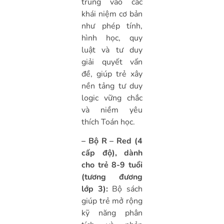
trung vào các
khái niệm cơ bản
như phép tính,
hình học, quy
luật và tư duy
giải quyết vấn
đề, giúp trẻ xây
nền tảng tư duy
logic vững chắc
và niềm yêu
thích Toán học.
– Bộ R – Red (4
cấp độ), dành
cho trẻ 8-9 tuổi
(tương đương
lớp 3):
Bộ sách
giúp trẻ mở rộng
kỹ năng phân