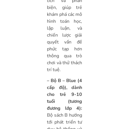
tích và phản
biện, giúp trẻ
khám phá các mô
hình toán học,
lập luận, và
chiến lược giải
quyết vấn đề
phức tạp hơn
thông qua trò
chơi và thử thách
trí tuệ.
– Bộ B – Blue (4
cấp độ), dành
cho trẻ 9-10
tuổi (tương
đương lớp 4):
Bộ sách B hướng
tới phát triển tư