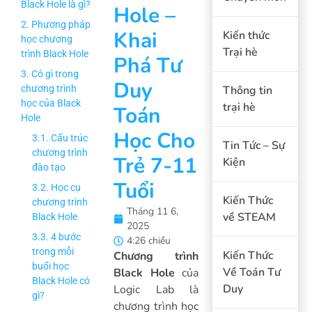
Black Hole là gì?
Hole –
2. Phương pháp
Khai
Kiến thức
học chương
Trại hè
trình Black Hole
Phá Tư
3. Có gì trong
Duy
chương trình
Thông tin
học của Black
trại hè
Toán
Hole
Học Cho
3.1. Cấu trúc
Tin Tức – Sự
chương trình
Trẻ 7-11
Kiện
đào tạo
Tuổi
3.2. Học cụ
Kiến Thức
chương trình
Tháng 11 6,
về STEAM
Black Hole
2025
3.3. 4 bước
4:26 chiều
trong mỗi
Kiến Thức
Chương trình
buổi học
Về Toán Tư
Black Hole
của
Black Hole có
Duy
Logic Lab là
gì?
chương trình học