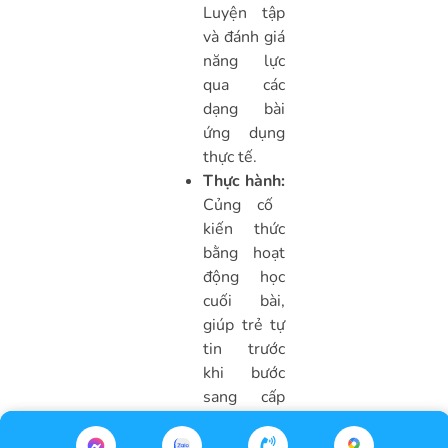
Luyện tập
và đánh giá
năng lực
qua các
dạng bài
ứng dụng
thực tế.
Thực hành:
Củng cố
kiến thức
bằng hoạt
động học
cuối bài,
giúp trẻ tự
tin trước
khi bước
sang cấp
độ cao hơn.
Với cấu trúc này,