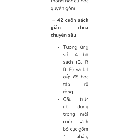
thống học cụ độc
quyền gồm:
–
42 cuốn sách
giáo khoa
chuyên sâu
Tương ứng
với 4 bộ
sách (G, R
B, P) và 14
cấp độ học
tập rõ
ràng.
Cấu trúc
nội dung
trong mỗi
cuốn sách
bố cục gồm
4 phần,