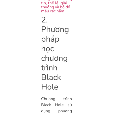
tin, thể lệ, giải
thưởng và bộ đề
mẫu các năm
2.
Phương
pháp
học
chương
trình
Black
Hole
Chương trình
Black Hole sử
dụng phương